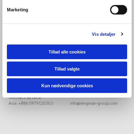
8F, 3, No. 16, Chaogui 1st
Xitun District, Taichung City
407
Marketing
Taiwan
Vis detaljer
Wingman Group China
Haicang District
Xiamen Songyu 14th, 211
Tillad alle cookies
China
Tillad valgte
Kun nødvendige cookies
Contact us here:
Asia: +886 0979120303 info@wingman-group.com