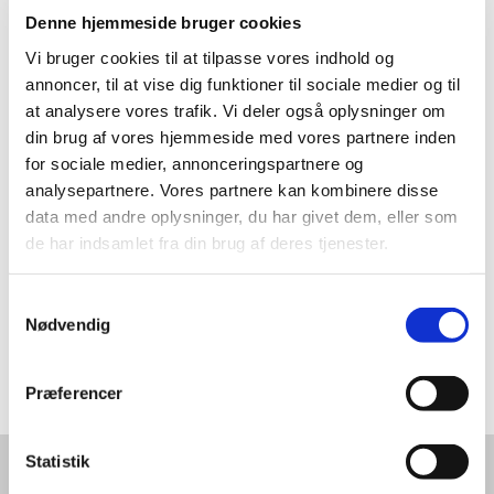
Denne hjemmeside bruger cookies
Vi bruger cookies til at tilpasse vores indhold og
annoncer, til at vise dig funktioner til sociale medier og til
at analysere vores trafik. Vi deler også oplysninger om
din brug af vores hjemmeside med vores partnere inden
for sociale medier, annonceringspartnere og
Wingman Group - Sourcing made easy (Dansk spot)
from
analysepartnere. Vores partnere kan kombinere disse
Wingman Group
on
Vimeo
.
data med andre oplysninger, du har givet dem, eller som
de har indsamlet fra din brug af deres tjenester.
Samtykkevalg
Læs mere om Wingman Group
Nødvendig
Præferencer
Statistik
Wingman Group Taiwan (HQ)