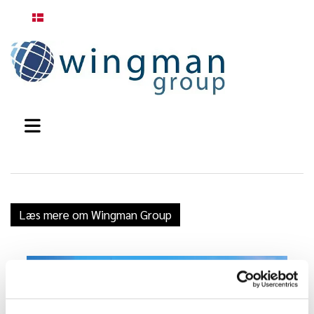
Dansk
Læs mere om Wingman Group